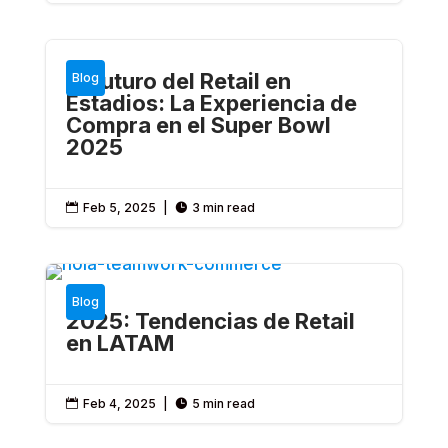
El Futuro del Retail en
Blog
Estadios: La Experiencia de
Compra en el Super Bowl
2025
Feb 5, 2025
|
3 min read


Blog
2025: Tendencias de Retail
en LATAM
Feb 4, 2025
|
5 min read

