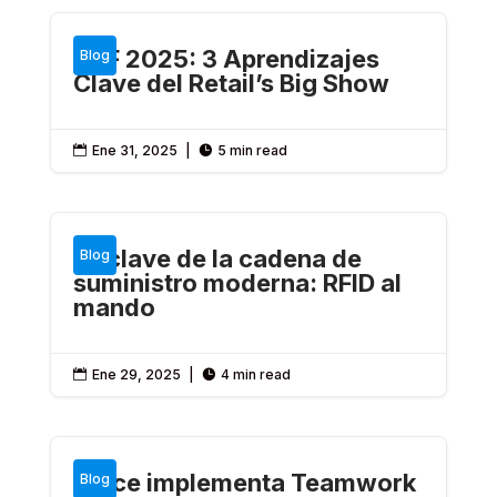
NRF 2025: 3 Aprendizajes
Blog
Clave del Retail’s Big Show
Ene 31, 2025
|
5 min read


La clave de la cadena de
Blog
suministro moderna: RFID al
mando
Ene 29, 2025
|
4 min read


Vince implementa Teamwork
Blog