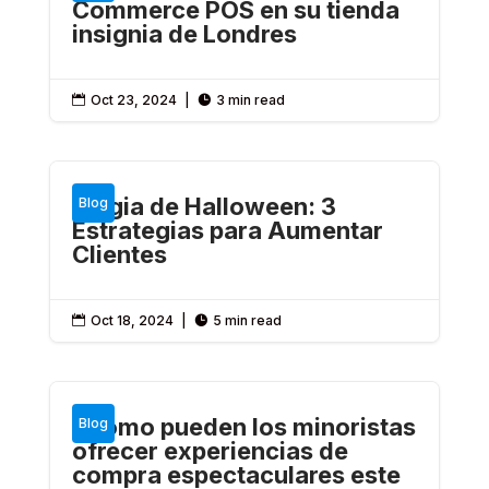
Commerce POS en su tienda
insignia de Londres
Oct 23, 2024
|
3 min read


Magia de Halloween: 3
Blog
Estrategias para Aumentar
Clientes
Oct 18, 2024
|
5 min read


¿Cómo pueden los minoristas
Blog
ofrecer experiencias de
compra espectaculares este