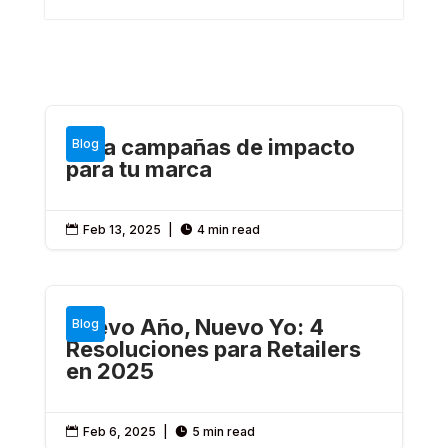
Crea campañas de impacto
Blog
para tu marca
Feb 13, 2025
|
4 min read


Nuevo Año, Nuevo Yo: 4
Blog
Resoluciones para Retailers
en 2025
Feb 6, 2025
|
5 min read

