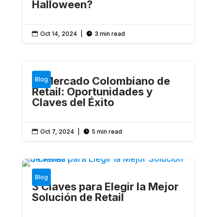
Halloween?
Oct 14, 2024
|
3 min read


El Mercado Colombiano de
Blog
Retail: Oportunidades y
Claves del Éxito
Oct 7, 2024
|
5 min read


Blog
3 Claves para Elegir la Mejor
Solución de Retail