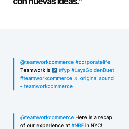
con nuevas ideas.”
@teamworkcommerce
#corporatelife
Teamwork is
#fyp
#LaysGoldenDuet
#teamworkcommerce
♬ original sound
- teamworkcommerce
@teamworkcommerce
Here is a recap
of our experience at
#NRF
in NYC!