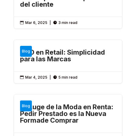
del cliente
Mar 6, 2025
|
3 min read


RFID en Retail: Simplicidad
Blog
para las Marcas
Mar 4, 2025
|
5 min read


El Auge de la Moda en Renta:
Blog
Pedir Prestado es la Nueva
Formade Comprar