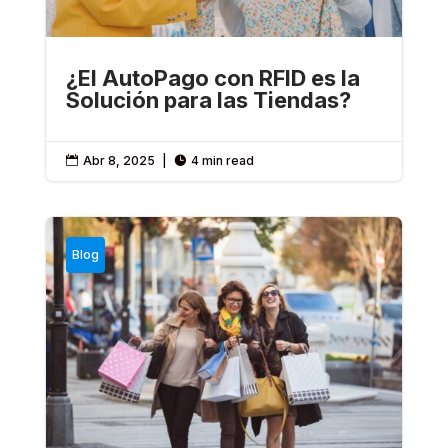
¿El AutoPago con RFID es la
Solución para las Tiendas?
Abr 8, 2025
|
4 min read


Blog