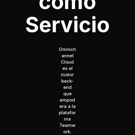
como
Servicio
Omnich
annel
Cloud
es el
motor
back-
end
que
empod
era a la
platafor
ma
Teamw
ork.