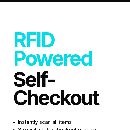
RFID
Powered
Self-
Checkout
Instantly scan all items
Streamline the checkout process