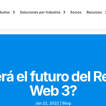
ductos
Soluciones por Industria
Socios
Recursos
 el futuro del Re
Web 3?
Jun 22, 2022
|
Blog