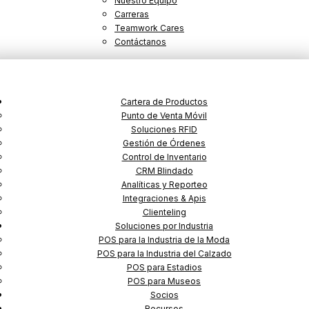
Nuestro Equipo
Carreras
Teamwork Cares
Contáctanos
Cartera de Productos
Punto de Venta Móvil
Soluciones RFID
Gestión de Órdenes
Control de Inventario
Supera los desafíos de la Cadena de
CRM Blindado
Analíticas y Reporteo
Suministro con una Solución
Integraciones & Apis
Clienteling
Tecnológica Integral
Soluciones por Industria
POS para la Industria de la Moda
POS para la Industria del Calzado
Jul 17, 2023
|
Blog
POS para Estadios
POS para Museos
Socios
Recursos