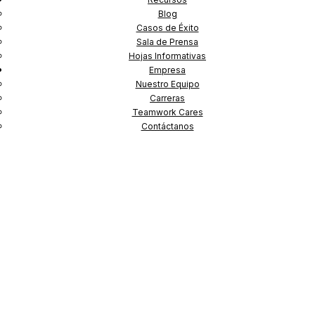
Blog
Casos de Éxito
Sala de Prensa
Hojas Informativas
Empresa
Nuestro Equipo
Carreras
Teamwork Cares
Contáctanos
En los últimos años, la gestión de la
cadena de suministro ha adquirido
una gran relevancia debido a
problemas causados por las
tensiones geopolíticas y los
obstáculos que surgieron posteriores
a la pandemia. Según una encuesta
de Accenture,
75%
de los minoristas
experimentaron impactos
comerciales negativos como