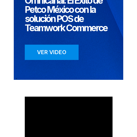
Omnicanal: El Éxito de
Petco México con la
solución POS de
Teamwork Commerce
VER VIDEO